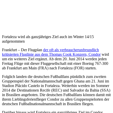
Fortaleza wird als ganzjähriges Ziel auch im Winter 14/15
aufgenommen
Frankfurt – Der Flugplan
der oft als verbraucherunfreundlich
kritisierten Fluglinie aus dem Thomas Cook Konzern, Condor
wird
um ein weiteres Ziel ergänzt. Ab dem 20. Juni 2014 werden jeden
Freitag Flüge mit dieser Fluggesellschaft mit einer Boeing 767-300
ab Frankfurt am Main (FRA) nach Fortaleza (FOR) starten.
Folglich landen die deutschen Fußballfans pünktlich zum zweiten
Gruppenspiel der Nationalmannschaft gegen Ghana am 21. Juni im
Stadion Plácido Castelo in Fortaleza. Weiterhin werden im Sommer
2014 die Destinationen Recife (REC) und Salvador da Bahia (SSA)
in Brasilien angeboten. Die deutschen Fußballfans können damit mit
ihrem Lieblingsferienflieger Condor zu allen Gruppenspielorten der
deutschen Fußballnationalmannschaft in Brasilien fliegen.
Darüber hinaus wird Fortaleza ein ganzjähriges Ziel im Condor