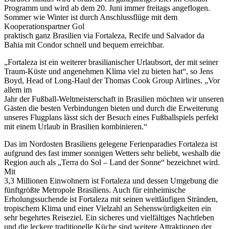
Programm und wird ab dem 20. Juni immer freitags angeflogen.
Sommer wie Winter ist durch Anschlussflüge mit dem
Kooperationspartner Gol
praktisch ganz Brasilien via Fortaleza, Recife und Salvador da
Bahia mit Condor schnell und bequem erreichbar.
„Fortaleza ist ein weiterer brasilianischer Urlaubsort, der mit seiner
Traum-Küste und angenehmen Klima viel zu bieten hat“, so Jens
Boyd, Head of Long-Haul der Thomas Cook Group Airlines. „Vor
allem im
Jahr der Fußball-Weltmeisterschaft in Brasilien möchten wir unseren
Gästen die besten Verbindungen bieten und durch die Erweiterung
unseres Flugplans lässt sich der Besuch eines Fußballspiels perfekt
mit einem Urlaub in Brasilien kombinieren.“
Das im Nordosten Brasiliens gelegene Ferienparadies Fortaleza ist
aufgrund des fast immer sonnigen Wetters sehr beliebt, weshalb die
Region auch als „Terra do Sol – Land der Sonne“ bezeichnet wird.
Mit
3,3 Millionen Einwohnern ist Fortaleza und dessen Umgebung die
fünftgrößte Metropole Brasiliens. Auch für einheimische
Erholungssuchende ist Fortaleza mit seinen weitläufigen Stränden,
tropischem Klima und einer Vielzahl an Sehenswürdigkeiten ein
sehr begehrtes Reiseziel. Ein sicheres und vielfältiges Nachtleben
und die leckere traditionelle Küche sind weitere Attraktionen der