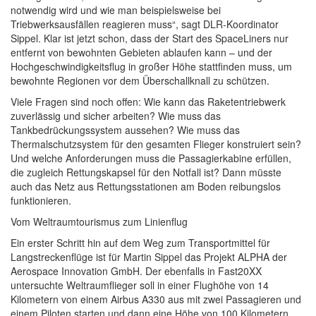
notwendig wird und wie man beispielsweise bei
Triebwerksausfällen reagieren muss“, sagt DLR-Koordinator
Sippel. Klar ist jetzt schon, dass der Start des SpaceLiners nur
entfernt von bewohnten Gebieten ablaufen kann – und der
Hochgeschwindigkeitsflug in großer Höhe stattfinden muss, um
bewohnte Regionen vor dem Überschallknall zu schützen.
Viele Fragen sind noch offen: Wie kann das Raketentriebwerk
zuverlässig und sicher arbeiten? Wie muss das
Tankbedrückungssystem aussehen? Wie muss das
Thermalschutzsystem für den gesamten Flieger konstruiert sein?
Und welche Anforderungen muss die Passagierkabine erfüllen,
die zugleich Rettungskapsel für den Notfall ist? Dann müsste
auch das Netz aus Rettungsstationen am Boden reibungslos
funktionieren.
Vom Weltraumtourismus zum Linienflug
Ein erster Schritt hin auf dem Weg zum Transportmittel für
Langstreckenflüge ist für Martin Sippel das Projekt ALPHA der
Aerospace Innovation GmbH. Der ebenfalls in Fast20XX
untersuchte Weltraumflieger soll in einer Flughöhe von 14
Kilometern von einem Airbus A330 aus mit zwei Passagieren und
einem Piloten starten und dann eine Höhe von 100 Kilometern