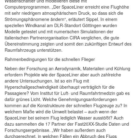
Wissenschaftler und modellieren diese mit
Computerprogrammen. „Der SpaceLiner erreicht eine Flughöhe
mit sehr niedrigem atmosphärischem Druck, so dass sich die
Strömungsphänomene ändern“, erläutert Sippel. In einem
speziellen Windkanal am DLR-Standort Göttingen wurden
Modelle getestet und mit numerischen Simulationen der
italienischen Partnerorganisation CIRA verglichen, die gute
Übereinstimmung zeigten und somit den zukünftigen Entwurf des
Raumfahrzeugs unterstützen.
Rahmenbedingungen für die schnellen Flieger
Neben der Forschung an Aerodynamik, Materialien und Kühlung
erfordern Projekte wie der SpaceLiner aber auch zahlreiche
andere Untersuchungen. Ist so ein Flug mit
Hyperschallgeschwindigkeit überhaupt verträglich für die
Passagiere? Vom Institut für Luft- und Raumfahrtmedizin gab es
dafür grünes Licht. Welche Genehmigungsanforderungen
kommen auf die Konstrukteure der schnellen Flugzeuge zu? In
welchem Maße wird die Umwelt belastet – auch wenn der
SpaceLiner bei seinem Flug lediglich Wasser ausstößt? Auch
dazu sammelten die 17 Partner der Fast20XX-Studie Daten und
Forschungsergebnisse. „Wir haben außerdem auch
durchgerechnet, in welchen Fällen ein Abbruch des Flugs