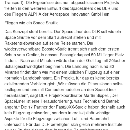
Transport). Die Ergebnisse des nun abgeschlossenen Projekts
fließen in den weiteren Entwurf des SpaceLiners des DLR und
des Fliegers ALPHA der Aerospace Innovation GmbH ein.
Fliegen wie ein Space Shuttle
Das Konzept steht bereits: Der SpaceLiner des DLR soll wie ein
Space Shuttle vor dem Start aufrecht stehen und mit
Raketentriebwerken auf seine Reise starten. Die
wiederverwendbare Booster-Stufe trennt sich nach dem ersten
Schub vom Orbiter, in dessen Passagierkapsel 50 Mitflieger Platz
finden. Nach acht Minuten würde dann der Gleitflug mit 20facher
Schallgeschwindigkeit beginnen. Die Landung nach rund 80
Minuten findet dann wie mit einem üblichen Flugzeug auf einer
normalen Landebahnstatt. Ein Projekt, für das es keine bereits
existierenden Vorbilder gibt: „Wir müssen die Dimensionen selbst
festlegen und uns mit Computermodellen an den SpaceLiner
herantasten“, sagt DLR-Projektkoordinator Martin Sippel. „Der
SpaceLiner ist eine Herausforderung, was Technik und Betrieb
angeht.“ Die 17 Partner der Fast20XX-Studie haben deshalb auch
kein Flugzeug entworfen, sondern interdisziplinär wichtige
Aspekte für die Flugzeuge zwischen Luft- und Raumfahrt
untersucht. Für das DLR beteiligten sich gleich mehrere Institute
an der Studie: Neben dem Institut für Raumfahrtsysteme