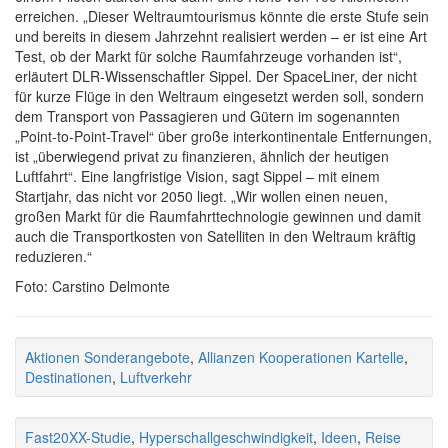
erreichen. „Dieser Weltraumtourismus könnte die erste Stufe sein
und bereits in diesem Jahrzehnt realisiert werden – er ist eine Art
Test, ob der Markt für solche Raumfahrzeuge vorhanden ist“,
erläutert DLR-Wissenschaftler Sippel. Der SpaceLiner, der nicht
für kurze Flüge in den Weltraum eingesetzt werden soll, sondern
dem Transport von Passagieren und Gütern im sogenannten
„Point-to-Point-Travel“ über große interkontinentale Entfernungen,
ist „überwiegend privat zu finanzieren, ähnlich der heutigen
Luftfahrt“. Eine langfristige Vision, sagt Sippel – mit einem
Startjahr, das nicht vor 2050 liegt. „Wir wollen einen neuen,
großen Markt für die Raumfahrttechnologie gewinnen und damit
auch die Transportkosten von Satelliten in den Weltraum kräftig
reduzieren.“
Foto: Carstino Delmonte
Aktionen Sonderangebote
,
Allianzen Kooperationen Kartelle
,
Destinationen
,
Luftverkehr
Fast20XX-Studie
,
Hyperschallgeschwindigkeit
,
Ideen
,
Reise