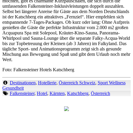
möchten, gibt es charmante Kurzpauschalen, die sich durch die
umfassenden Falkensteiner-Inklusivleistungen doppelt auszahlen.
Selbst bei längerer Anreise für Gäste aus dem Norden Deutschlands
ist der Katschberg ein attraktives „Fernziel“. Hier empfehlen sich
entspannende 7-Tages-Packages. Ob kurz oder lang: Ohne Aufpreis
genießen die Gäste die perfekte Infrastruktur vom 2.000 m2 großen
Acquapura Spa mit Solepool, Kräuter-Kino-Sauna, Panorama-
Whirlpool und Sauna-Lounge über die separate Falky-Acqua-World
bis zur Topbetreuung der Kleinen (ab 3 Jahren) im Falkyland. Das
tägliche Sport- und Animationsprogramm zeigt sich als gesunde
Mischung aus Bewegung und Spaß und gibt dem Urlaub noch mehr
Wert.
Foto: Falkensteiner Hotels Katschberg
Destinationen
,
Hotellerie
,
Österreich Schweiz
,
Sport Wellness
Gesundheit
Falkensteiner
,
Hotel
,
Kärnten
,
Katschberg
,
Österreich