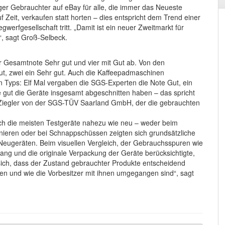
ger Gebrauchter auf eBay für alle, die immer das Neueste
f Zeit, verkaufen statt horten – dies entspricht dem Trend einer
gwerfgesellschaft tritt. „Damit ist ein neuer Zweitmarkt für
, sagt Groß-Selbeck.
r Gesamtnote Sehr gut und vier mit Gut ab. Von den
t, zwei ein Sehr gut. Auch die Kaffeepadmaschinen
 Typs: Elf Mal vergaben die SGS-Experten die Note Gut, ein
ie gut die Geräte insgesamt abgeschnitten haben – das spricht
 Ziegler von der SGS-TÜV Saarland GmbH, der die gebrauchten
sich die meisten Testgeräte nahezu wie neu – weder beim
nieren oder bei Schnappschüssen zeigten sich grundsätzliche
Neugeräten. Beim visuellen Vergleich, der Gebrauchsspuren wie
ng und die originale Verpackung der Geräte berücksichtigte,
sich, dass der Zustand gebrauchter Produkte entscheidend
en und wie die Vorbesitzer mit ihnen umgegangen sind“, sagt