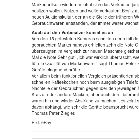
Markenartikeln wiederum lohnt sich das Verkaufen jun
besitzen wollen. Nutzen und weiterverkaufen, Besitz au
neuen Auktionskultur, der an die Stelle der früheren We
Gebrauchtwaren entstanden, der immer weiter wächst“
Auch auf den Vorbesitzer kommt es an
Von den 15 getesteten Kameras schnitten neun mit de
gebrauchten Markenhandys erhielten zehn die Note Gu
überzeugten im Vergleich zur neuen Maschine gleichen
Mal die Note Sehr gut. „Ich war wirklich überrascht, w
für die Qualität von Markenware.“ sagt Thomas Peter
Geräte eingehend prüfte.
Vor allem beim funktionellen Vergleich präsentierten 
schnellen Kaffeekochen noch beim ausgiebigen Telefo
Nachteile der Gebrauchten gegenüber den jeweiligen 
Kratzer oder andere Macken, aber auch den Lieferumfa
waren hin und wieder Abstriche zu machen. „Es zeigt 
davon abhängt, wie sehr die Geräte beansprucht wurd
Thomas Peter Ziegler.
Bild: eBay