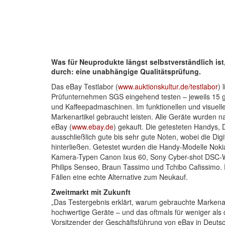
Was für Neuprodukte längst selbstverständlich ist
durch: eine unabhängige Qualitätsprüfung.
Das eBay Testlabor (
www.auktionskultur.de/testlabor
) 
Prüfunternehmen SGS eingehend testen – jeweils 15 g
und Kaffeepadmaschinen. Im funktionellen und visuelle
Markenartikel gebraucht leisten. Alle Geräte wurden n
eBay (
www.ebay.de
) gekauft. Die getesteten Handys,
ausschließlich gute bis sehr gute Noten, wobei die Di
hinterließen. Getestet wurden die Handy-Modelle Nok
Kamera-Typen Canon Ixus 60, Sony Cyber-shot DSC-W
Philips Senseo, Braun Tassimo und Tchibo Cafissimo.
Fällen eine echte Alternative zum Neukauf.
Zweitmarkt mit Zukunft
„Das Testergebnis erklärt, warum gebrauchte Markenar
hochwertige Geräte – und das oftmals für weniger als 
Vorsitzender der Geschäftsführung von eBay in Deuts