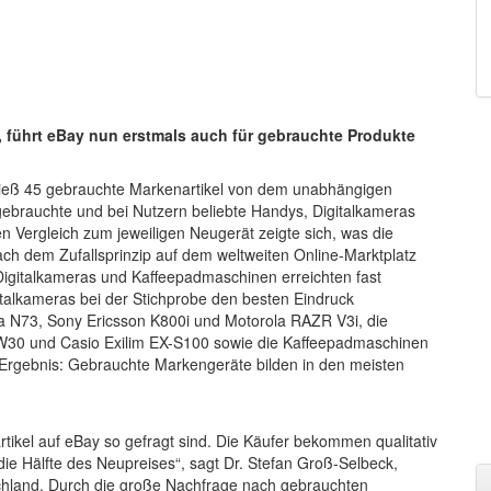
, führt eBay nun erstmals auch für gebrauchte Produkte
ließ 45 gebrauchte Markenartikel von dem unabhängigen
ebrauchte und bei Nutzern beliebte Handys, Digitalkameras
n Vergleich zum jeweiligen Neugerät zeigte sich, was die
ach dem Zufallsprinzip auf dem weltweiten Online-Marktplatz
 Digitalkameras und Kaffeepadmaschinen erreichten fast
gitalkameras bei der Stichprobe den besten Eindruck
ia N73, Sony Ericsson K800i und Motorola RAZR V3i, die
30 und Casio Exilim EX-S100 sowie die Kaffeepadmaschinen
 Ergebnis: Gebrauchte Markengeräte bilden in den meisten
tikel auf eBay so gefragt sind. Die Käufer bekommen qualitativ
die Hälfte des Neupreises“, sagt Dr. Stefan Groß-Selbeck,
chland. Durch die große Nachfrage nach gebrauchten