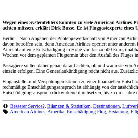
Wegen eines Systemfehlers konnten zu viele American Airlines-P
achten müssen, erklärt Dirk Busse. Er ist Fluggastexperte eine
Berlin – Nach Angaben der Pilotengewerkschaft von American Airlin
davon betroffen sein, denn American Airlines operiert unter ander
Anrecht auf eine Entschädigung in Höhe von bis zu 600 Euro, unabhäng
Wochen vor dem geplanten Flugtermin über den Ausfall des Fluges in
Passagiere sollten daher genau darauf achten, ob und wann sie von Am
einzeln erfolgen. Eine Generalankündigung reicht nicht aus. Zusätzlic
Flugausfälle- und Verspätungen können zu einer finanziellen Entsch
rechtmäßige Entschädigungsanspruch ist abhängig von der tatsächlic
Entschädigungsanspruch rückwirkend durchsetzen, bis zu drei Jahre 
Besserer Service?
,
Bilanzen & Statistiken
,
Destinationen
,
Luftver
American Airlines
,
Amerika
,
Entschädigung Flug
,
Erstattung
,
Flü