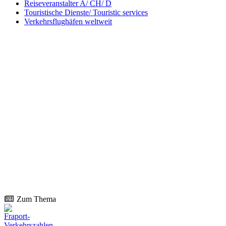
Reiseveranstalter A/ CH/ D
Touristische Dienste/ Touristic services
Verkehrsflughäfen weltweit
Zum Thema