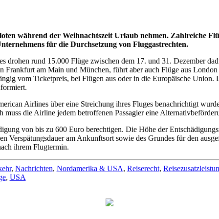
iloten während der Weihnachtszeit Urlaub nehmen. Zahlreiche Flü
s Unternehmens für die Durchsetzung von Fluggastrechten.
es drohen rund 15.000 Flüge zwischen dem 17. und 31. Dezember dadur
em in Frankfurt am Main und München, führt aber auch Flüge aus Londo
ig vom Ticketpreis, bei Flügen aus oder in die Europäische Union. Dies
formiert.
erican Airlines über eine Streichung ihres Fluges benachrichtigt wurd
h muss die Airline jedem betroffenen Passagier eine Alternativbeförder
ädigung von bis zu 600 Euro berechtigen. Die Höhe der Entschädigungs
hen Verspätungsdauer am Ankunftsort sowie des Grundes für den ausgefa
nach ihrem Flugtermin.
kehr
,
Nachrichten
,
Nordamerika & USA
,
Reiserecht
,
Reisezusatzleistu
ge
,
USA