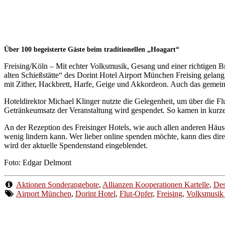
Über 100 begeisterte Gäste beim traditionellen „Hoagart“
Freising/Köln – Mit echter Volksmusik, Gesang und einer richtigen Br
alten Schießstätte“ des Dorint Hotel Airport München Freising gelan
mit Zither, Hackbrett, Harfe, Geige und Akkordeon. Auch das gemein
Hoteldirektor Michael Klinger nutzte die Gelegenheit, um über die F
Getränkeumsatz der Veranstaltung wird gespendet. So kamen in kurz
An der Rezeption des Freisinger Hotels, wie auch allen anderen Häuse
wenig lindern kann. Wer lieber online spenden möchte, kann dies dir
wird der aktuelle Spendenstand eingeblendet.
Foto: Edgar Delmont
Aktionen Sonderangebote
,
Allianzen Kooperationen Kartelle
,
Des
Airport München
,
Dorint Hotel
,
Flut-Opfer
,
Freising
,
Volksmusik 