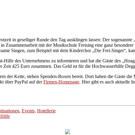
otzeit in geselliger Runde den Tag ausklingen lassen: Der sogenannte 
g in Zusammenarbeit mit der Musikschule Freising eine ganz besondere
same Singen, zum Beispiel mit dem Kinderchor „Die Frei-Singer“, kam
lut-Hilfe des Unternehmens zu informieren und bat die Gäste des „Hoa
er Zeit 425 Euro zusammen. Das Geld ist für die Hochwasserhilfe Deg
rn der Kette, stehen Spenden-Boxen bereit. Dort haben die Gäste die Mög
ekt über PayPal auf der
Firmen-Homepage
. Hier gibt es auch aktuell
tinationen
,
Events
,
Hotellerie
Hilfe