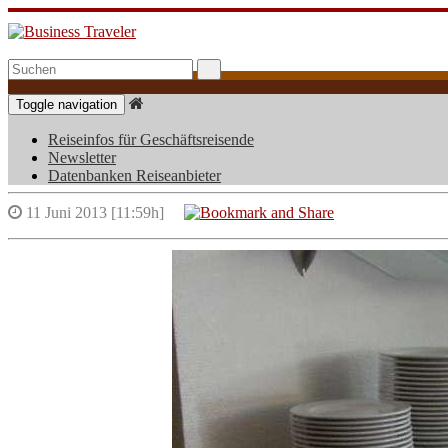
Toggle navigation
Reiseinfos für Geschäftsreisende
Dorint Hotel Airport München Frei
Newsletter
Datenbanken Reiseanbieter
11 Juni 2013 [11:59h]