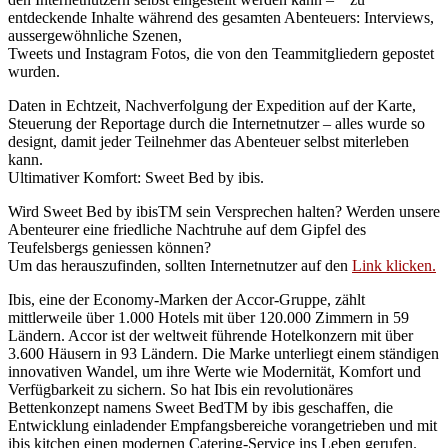
entdeckende Inhalte während des gesamten Abenteuers: Interviews,
aussergewöhnliche Szenen,
Tweets und Instagram Fotos, die von den Teammitgliedern gepostet
wurden.
Daten in Echtzeit, Nachverfolgung der Expedition auf der Karte,
Steuerung der Reportage durch die Internetnutzer – alles wurde so
designt, damit jeder Teilnehmer das Abenteuer selbst miterleben
kann.
Ultimativer Komfort: Sweet Bed by ibis.
Wird Sweet Bed by ibisTM sein Versprechen halten? Werden unsere
Abenteurer eine friedliche Nachtruhe auf dem Gipfel des
Teufelsbergs geniessen können?
Um das herauszufinden, sollten Internetnutzer auf den
Link klicken.
Ibis, eine der Economy-Marken der Accor-Gruppe, zählt
mittlerweile über 1.000 Hotels mit über 120.000 Zimmern in 59
Ländern. Accor ist der weltweit führende Hotelkonzern mit über
3.600 Häusern in 93 Ländern. Die Marke unterliegt einem ständigen
innovativen Wandel, um ihre Werte wie Modernität, Komfort und
Verfügbarkeit zu sichern. So hat Ibis ein revolutionäres
Bettenkonzept namens Sweet BedTM by ibis geschaffen, die
Entwicklung einladender Empfangsbereiche vorangetrieben und mit
ibis kitchen einen modernen Catering-Service ins Leben gerufen.