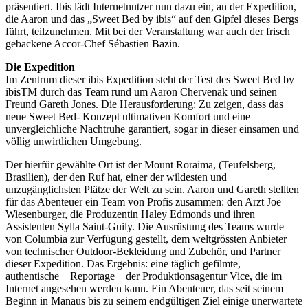
präsentiert. Ibis lädt Internetnutzer nun dazu ein, an der Expedition,
die Aaron und das „Sweet Bed by ibis“ auf den Gipfel dieses Bergs
führt, teilzunehmen. Mit bei der Veranstaltung war auch der frisch
gebackene Accor-Chef Sébastien
Bazin.
Die Expedition
Im Zentrum dieser ibis Expedition steht der Test des Sweet Bed by
ibisTM durch das Team rund um Aaron Chervenak und seinen
Freund Gareth Jones. Die Herausforderung: Zu zeigen, dass das
neue Sweet Bed- Konzept ultimativen Komfort und eine
unvergleichliche Nachtruhe garantiert, sogar in dieser einsamen und
völlig unwirtlichen Umgebung.
Der hierfür gewählte Ort ist der Mount Roraima, (Teufelsberg,
Brasilien), der den Ruf hat, einer der wildesten und
unzugänglichsten Plätze der Welt zu sein. Aaron und Gareth stellten
für das Abenteuer ein Team von Profis zusammen: den Arzt Joe
Wiesenburger, die Produzentin Haley Edmonds und ihren
Assistenten Sylla Saint-Guily. Die Ausrüstung des Teams wurde
von Columbia zur Verfügung gestellt, dem weltgrössten Anbieter
von technischer Outdoor-Bekleidung und Zubehör, und Partner
dieser Expedition. Das Ergebnis: eine täglich gefilmte,
authentische Reportage der Produktionsagentur Vice, die im
Internet angesehen werden kann. Ein Abenteuer, das seit seinem
Beginn in Manaus bis zu seinem endgültigen Ziel einige unerwartete