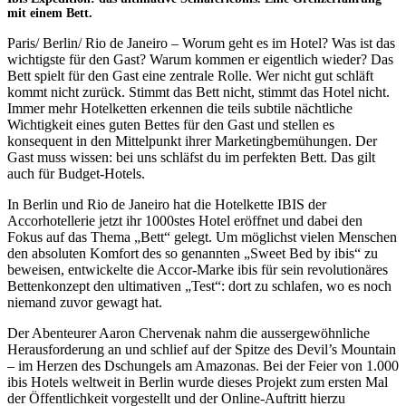
mit einem Bett.
Paris/ Berlin/ Rio de Janeiro – Worum geht es im Hotel? Was ist das
wichtigste für den Gast? Warum kommen er eigentlich wieder? Das
Bett spielt für den Gast eine zentrale Rolle. Wer nicht gut schläft
kommt nicht zurück. Stimmt das Bett nicht, stimmt das Hotel nicht.
Immer mehr Hotelketten erkennen die teils subtile nächtliche
Wichtigkeit eines guten Bettes für den Gast und stellen es
konsequent in den Mittelpunkt ihrer Marketingbemühungen. Der
Gast muss wissen: bei uns schläfst du im perfekten Bett. Das gilt
auch für Budget-Hotels.
In Berlin und Rio de Janeiro hat die Hotelkette IBIS der
Accorhotellerie jetzt ihr 1000stes Hotel eröffnet und dabei den
Fokus auf das Thema „Bett“ gelegt. Um möglichst vielen Menschen
den absoluten Komfort des so genannten „Sweet Bed by ibis“ zu
beweisen, entwickelte die Accor-Marke ibis für sein revolutionäres
Bettenkonzept den ultimativen „Test“: dort zu schlafen, wo es noch
niemand zuvor gewagt hat.
Der Abenteurer Aaron Chervenak nahm die aussergewöhnliche
Herausforderung an und schlief auf der Spitze des Devil’s Mountain
– im Herzen des Dschungels am Amazonas. Bei der Feier von 1.000
ibis Hotels weltweit in Berlin wurde dieses Projekt zum ersten Mal
der Öffentlichkeit vorgestellt und der Online-Auftritt hierzu