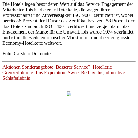
Die Hotels legen besonderen Wert auf das Service-Engagement der
Mitarbeiter. Ibis ist die erste Hotelkette, die wegen ihrer
Professionalität und Zuverlässigkeit ISO-9001-zertifiziert ist, wobei
bereits 86 Prozent der Häuser das Zertifikat besitzen. 58 Prozent der
ibis-Hotels sind auch ISO-14001-zertifiziert und zeigen damit das
Engagement der Marke für die Umwelt. ibis wurde 1974 gegründet
und ist mittlerweile europäischer Marktführer und die viert grösste
Economy-Hotelkette weltweit.
Foto: Carstino Delmonte
Aktionen Sonderangebote
,
Besserer Service?
,
Hotellerie
Grenzerfahrung
,
Ibis Expedition
,
Sweet Bed by ibis
,
ultimative
Schlaferlebnis