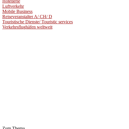
Hotellerie
Luftverkehr
Mobile Business
Reiseveranstalter A/ CH/ D
Touristische Dienste/ Touristic services
Verkehrsflughäfen weltweit
Zum Thema