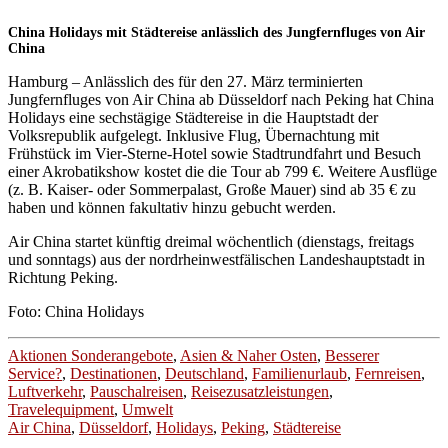
China Holidays mit Städtereise anlässlich des Jungfernfluges von Air
China
Hamburg – Anlässlich des für den 27. März terminierten
Jungfernfluges von Air China ab Düsseldorf nach Peking hat China
Holidays eine sechstägige Städtereise in die Hauptstadt der
Volksrepublik aufgelegt. Inklusive Flug, Übernachtung mit
Frühstück im Vier-Sterne-Hotel sowie Stadtrundfahrt und Besuch
einer Akrobatikshow kostet die die Tour ab 799 €. Weitere Ausflüge
(z. B. Kaiser- oder Sommerpalast, Große Mauer) sind ab 35 € zu
haben und können fakultativ hinzu gebucht werden.
Air China startet künftig dreimal wöchentlich (dienstags, freitags
und sonntags) aus der nordrheinwestfälischen Landeshauptstadt in
Richtung Peking.
Foto: China Holidays
Aktionen Sonderangebote
,
Asien & Naher Osten
,
Besserer
Service?
,
Destinationen
,
Deutschland
,
Familienurlaub
,
Fernreisen
,
Luftverkehr
,
Pauschalreisen
,
Reisezusatzleistungen
,
Travelequipment
,
Umwelt
Air China
,
Düsseldorf
,
Holidays
,
Peking
,
Städtereise