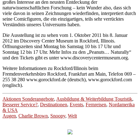
großes Interesse an den neusten Entdeckung der
naturwissenschaftlichen Forschung – kein Wunder also, dass sich
viele davon in seinen Zeichnungen wiederfinden, interpretiert durch
seine Comicfiguren, die ein einzigartiges, teils sehr verrücktes
Verständnis unseres Universums haben.
Die Ausstellung ist zu sehen vom 1. Oktober 2011 bis 8. Januar
2012 im Discovery Center Museum in Rockford, Illinois.
Öffnungszeiten sind Montag bis Samstag 10 bis 17 Uhr und
Sonntag 12 bis 17 Uhr. Mehr Infos zu den „Peanuts… Naturally“
und den Tickets gibt es unter www.discoverycentermuseum.org.
Weitere Informationen zu Rockford/Illinois beim
Fremdenverkehrsbüro Rockford, Frankfurt am Main, Telefon 069 –
255 38 280 www.gorockford.de (deutsch), www.gorockford.com
(englisch).
Aktionen Sonderangebote
,
Ausbildung & Weiterbildung Touristik
,
Besserer Service?
,
Destinationen
,
Events
,
Fernreisen
,
Nordamerika
& USA
Augen
,
Charlie Brown
,
Snoopy
,
Welt