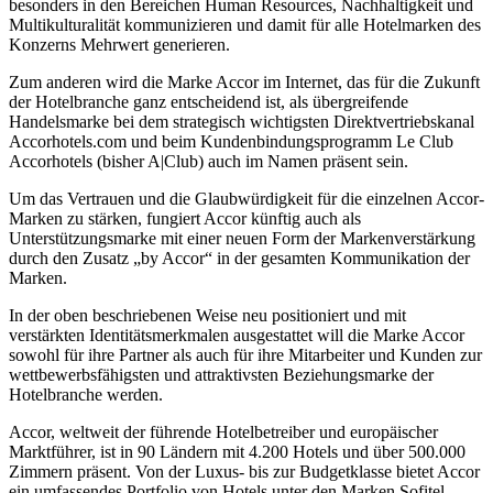
besonders in den Bereichen Human Resources, Nachhaltigkeit und
Multikulturalität kommunizieren und damit für alle Hotelmarken des
Konzerns Mehrwert generieren.
Zum anderen wird die Marke Accor im Internet, das für die Zukunft
der Hotelbranche ganz entscheidend ist, als übergreifende
Handelsmarke bei dem strategisch wichtigsten Direktvertriebskanal
Accorhotels.com und beim Kundenbindungsprogramm Le Club
Accorhotels (bisher A|Club) auch im Namen präsent sein.
Um das Vertrauen und die Glaubwürdigkeit für die einzelnen Accor-
Marken zu stärken, fungiert Accor künftig auch als
Unterstützungsmarke mit einer neuen Form der Markenverstärkung
durch den Zusatz „by Accor“ in der gesamten Kommunikation der
Marken.
In der oben beschriebenen Weise neu positioniert und mit
verstärkten Identitätsmerkmalen ausgestattet will die Marke Accor
sowohl für ihre Partner als auch für ihre Mitarbeiter und Kunden zur
wettbewerbsfähigsten und attraktivsten Beziehungsmarke der
Hotelbranche werden.
Accor, weltweit der führende Hotelbetreiber und europäischer
Marktführer, ist in 90 Ländern mit 4.200 Hotels und über 500.000
Zimmern präsent. Von der Luxus- bis zur Budgetklasse bietet Accor
ein umfassendes Portfolio von Hotels unter den Marken Sofitel,