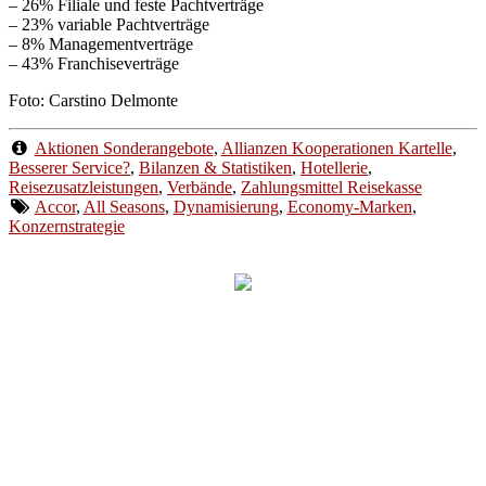
– 26% Filiale und feste Pachtverträge
– 23% variable Pachtverträge
– 8% Managementverträge
– 43% Franchiseverträge
Foto: Carstino Delmonte
Aktionen Sonderangebote
,
Allianzen Kooperationen Kartelle
,
Besserer Service?
,
Bilanzen & Statistiken
,
Hotellerie
,
Reisezusatzleistungen
,
Verbände
,
Zahlungsmittel Reisekasse
Accor
,
All Seasons
,
Dynamisierung
,
Economy-Marken
,
Konzernstrategie