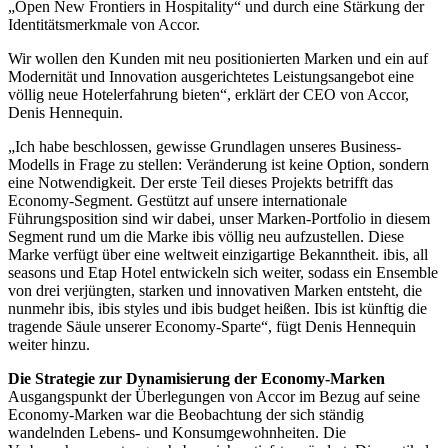
„Open New Frontiers in Hospitality“ und durch eine Stärkung der
Identitätsmerkmale von Accor.
Wir wollen den Kunden mit neu positionierten Marken und ein auf
Modernität und Innovation ausgerichtetes Leistungsangebot eine
völlig neue Hotelerfahrung bieten“, erklärt der CEO von Accor,
Denis Hennequin.
„Ich habe beschlossen, gewisse Grundlagen unseres Business-
Modells in Frage zu stellen: Veränderung ist keine Option, sondern
eine Notwendigkeit. Der erste Teil dieses Projekts betrifft das
Economy-Segment. Gestützt auf unsere internationale
Führungsposition sind wir dabei, unser Marken-Portfolio in diesem
Segment rund um die Marke ibis völlig neu aufzustellen. Diese
Marke verfügt über eine weltweit einzigartige Bekanntheit. ibis, all
seasons und Etap Hotel entwickeln sich weiter, sodass ein Ensemble
von drei verjüngten, starken und innovativen Marken entsteht, die
nunmehr ibis, ibis styles und ibis budget heißen. Ibis ist künftig die
tragende Säule unserer Economy-Sparte“, fügt Denis Hennequin
weiter hinzu.
Die Strategie zur Dynamisierung der Economy-Marken
Ausgangspunkt der Überlegungen von Accor im Bezug auf seine
Economy-Marken war die Beobachtung der sich ständig
wandelnden Lebens- und Konsumgewohnheiten. Die