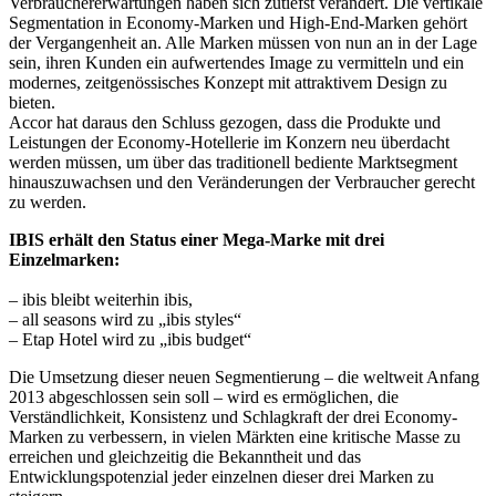
Verbrauchererwartungen haben sich zutiefst verändert. Die vertikale
Segmentation in Economy-Marken und High-End-Marken gehört
der Vergangenheit an. Alle Marken müssen von nun an in der Lage
sein, ihren Kunden ein aufwertendes Image zu vermitteln und ein
modernes, zeitgenössisches Konzept mit attraktivem Design zu
bieten.
Accor hat daraus den Schluss gezogen, dass die Produkte und
Leistungen der Economy-Hotellerie im Konzern neu überdacht
werden müssen, um über das traditionell bediente Marktsegment
hinauszuwachsen und den Veränderungen der Verbraucher gerecht
zu werden.
IBIS erhält den Status einer Mega-Marke mit drei
Einzelmarken:
– ibis bleibt weiterhin ibis,
– all seasons wird zu „ibis styles“
– Etap Hotel wird zu „ibis budget“
Die Umsetzung dieser neuen Segmentierung – die weltweit Anfang
2013 abgeschlossen sein soll – wird es ermöglichen, die
Verständlichkeit, Konsistenz und Schlagkraft der drei Economy-
Marken zu verbessern, in vielen Märkten eine kritische Masse zu
erreichen und gleichzeitig die Bekanntheit und das
Entwicklungspotenzial jeder einzelnen dieser drei Marken zu